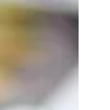
representa uma imensa oportunidade para
ampliar tanto os cultivos agrícolas quanto para
diversificar as dietas da população. A presença
de produtos da sociobiodiversidade — aqueles
que unem a riqueza dos nossos biomas aos
conhecimentos tradicionais de quem os produz
— em nossas mesas também significa menos
perdas de alimentos, dado