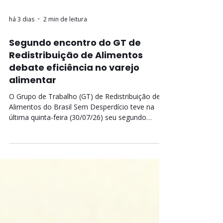
há 3 dias
2 min de leitura
Segundo encontro do GT de
Redistribuição de Alimentos
debate eficiência no varejo
alimentar
O Grupo de Trabalho (GT) de Redistribuição de
Alimentos do Brasil Sem Desperdício teve na
última quinta-feira (30/07/26) seu segundo
encontro, mais uma vez marcado por muito
engajamento e participação ativa das empresas
signatárias e organizações apoiadoras. A reunião
foi conduzida pelo parceiro Pacto Contra a
Fome, com o objetivo de debater soluções
práticas para a redistribuição e doação de
produtos perecíveis. O debate principal abordou